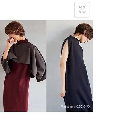
ME
NU
Photo by KOZO ONO