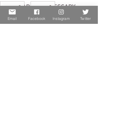
一期一会
ARCHI-ACCESSARY
展のご案
号に掲載
大阪高島
あべのハ
7月29日
7月2日
2025年11月18日
⚡
内
されまし
屋
ルカス、
た！
Read More...
Email
Facebook
Instagram
Twitter
POPUP
初出展終
2025年11月18日
2025年9月20日
、ご来場
了！
いただき
ありがと
うござい
ました！
CONTACT
お名前
ふりがな