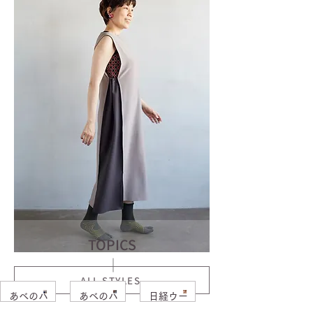
TOPICS
ALL STYLES
あべのハ
あべのハ
日経ウー
ルカスで
ルカス出
マン12月